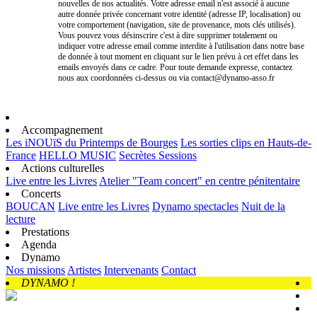
nouvelles de nos actualités. Votre adresse email n'est associé à aucune
autre donnée privée concernant votre identité (adresse IP, localisation) ou
votre comportement (navigation, site de provenance, mots clés utilisés).
Vous pouvez vous désinscrire c'est à dire supprimer totalement ou
indiquer votre adresse email comme interdite à l'utilisation dans notre base
de donnée à tout moment en cliquant sur le lien prévu à cet effet dans les
emails envoyés dans ce cadre. Pour toute demande expresse, contactez
nous aux coordonnées ci-dessus ou via contact@dynamo-asso.fr
Accompagnement
Les iNOUïS du Printemps de Bourges
Les sorties clips en Hauts-de-
France
HELLO MUSIC
Secrètes Sessions
Actions culturelles
Live entre les Livres
Atelier "Team concert" en centre pénitentaire
Concerts
BOUCAN
Live entre les Livres
Dynamo spectacles
Nuit de la
lecture
Prestations
Agenda
Dynamo
Nos missions
Artistes
Intervenants
Contact
DYNAMO !