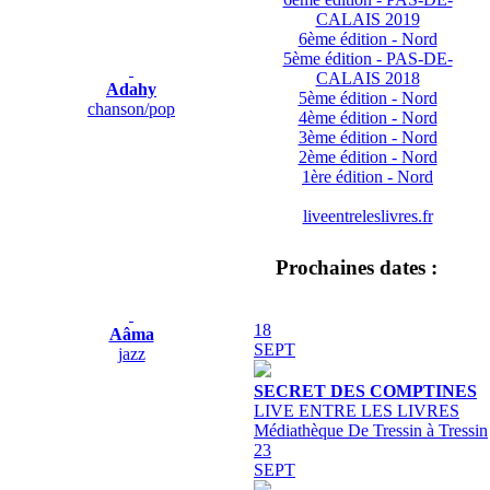
CALAIS 2019
6ème édition - Nord
5ème édition - PAS-DE-
CALAIS 2018
Adahy
5ème édition - Nord
chanson/pop
4ème édition - Nord
3ème édition - Nord
2ème édition - Nord
1ère édition - Nord
liveentreleslivres.fr
Prochaines dates :
18
Aâma
SEPT
jazz
SECRET DES COMPTINES
LIVE ENTRE LES LIVRES
Médiathèque De Tressin à Tressin
23
SEPT