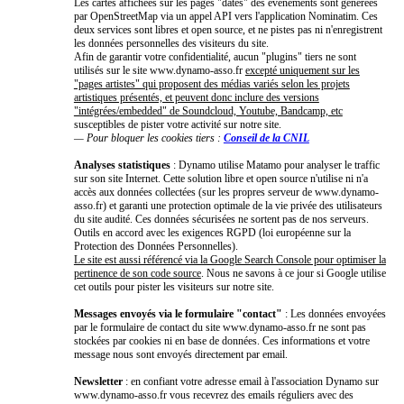
Les cartes affichées sur les pages "dates" des événements sont générées
par OpenStreetMap via un appel API vers l'application Nominatim. Ces
deux services sont libres et open source, et ne pistes pas ni n'enregistrent
les données personnelles des visiteurs du site.
Afin de garantir votre confidentialité, aucun "plugins" tiers ne sont
utilisés sur le site www.dynamo-asso.fr
excepté uniquement sur les
"pages artistes" qui proposent des médias variés selon les projets
artistiques présentés, et peuvent donc inclure des versions
"intégrées/embedded" de Soundcloud, Youtube, Bandcamp, etc
susceptibles de pister votre activité sur notre site.
— Pour bloquer les cookies tiers :
Conseil de la CNIL
Analyses statistiques
: Dynamo utilise Matamo pour analyser le traffic
sur son site Internet. Cette solution libre et open source n'utilise ni n'a
accès aux données collectées (sur les propres serveur de www.dynamo-
asso.fr) et garanti une protection optimale de la vie privée des utilisateurs
du site audité. Ces données sécurisées ne sortent pas de nos serveurs.
Outils en accord avec les exigences RGPD (loi européenne sur la
Protection des Données Personnelles).
Le site est aussi référencé via la Google Search Console pour optimiser la
pertinence de son code source
. Nous ne savons à ce jour si Google utilise
cet outils pour pister les visiteurs sur notre site.
Messages envoyés via le formulaire "contact"
: Les données envoyées
par le formulaire de contact du site www.dynamo-asso.fr ne sont pas
stockées par cookies ni en base de données. Ces informations et votre
message nous sont envoyés directement par email.
Newsletter
: en confiant votre adresse email à l'association Dynamo sur
www.dynamo-asso.fr vous recevrez des emails réguliers avec des