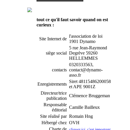
tout ce qu'il faut savoir quand on est
curieux :
l'association de loi
Site Internet de
1901 Dynamo
5 rue Jean-Raymond
siège social
Degrève 59260
HELLEMMES
0320333563,
contacts
contact@dynamo-
asso.fr
Siret 48115486200058
Enregistrements
et APE 9001Z
Directeur/trice
Clémence Bruggeman
publication
Responsable
Camille Bailleux
éditorial
Site réalisé par
Romain Hng
Hébergé chez
OVH
Charte de
cliquez ici, c'est important