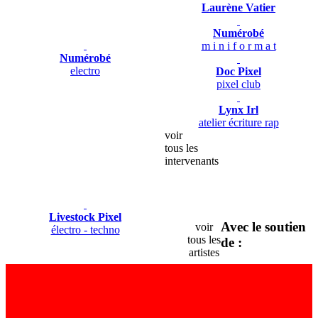
Laurène Vatier
Numérobé
m i n i f o r m a t
Numérobé
electro
Doc Pixel
pixel club
Lynx Irl
atelier écriture rap
voir
tous les
intervenants
Livestock Pixel
Avec le soutien
voir
électro - techno
tous les
de :
artistes