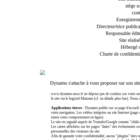
siège s
cont
Enregistrem
Directeur/trice public
Responsable édito
Site réalis
Hébergé 
Charte de confidentia
Dynamo s'attache à vous proposer sur son sit
www.dynamo-asso.fr ne dépose pas de cookies sur votre ordinat
le site via le logiciel Matomo (cf. en détails plus bas). Nous
Applications tierces
: Dynamo publie sur sa page d'accueil 
votre navigation. Les vidéos intégrées au site Internet (page
sinon votre comportement en ligne).
Le site est signalé auprès de Youtube/Google comme "child-di
Les cartes affichées sur les pages "dates" des événements so
personnelles des visiteurs du site.
Afin de garantir votre confidentialité, aucun "plugins" tiers