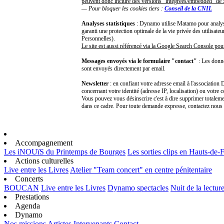
peuvent donc inclure des versions "intégrées/embedded" d
— Pour bloquer les cookies tiers :
Conseil de la CNIL
Analyses statistiques
: Dynamo utilise Matamo pour analyser
garanti une protection optimale de la vie privée des utilisa
Personnelles).
Le site est aussi référencé via la Google Search Console pou
Messages envoyés via le formulaire "contact"
: Les donn
sont envoyés directement par email.
Newsletter
: en confiant votre adresse email à l'associatio
concernant votre identité (adresse IP, localisation) ou votre 
Vous pouvez vous désinscrire c'est à dire supprimer totalemen
dans ce cadre. Pour toute demande expresse, contactez nou
Accompagnement
Les iNOUïS du Printemps de Bourges
Les sorties clips en Hauts-de-
Actions culturelles
Live entre les Livres
Atelier "Team concert" en centre pénitentaire
Concerts
BOUCAN
Live entre les Livres
Dynamo spectacles
Nuit de la lectur
Prestations
Agenda
Dynamo
Nos missions
Artistes
Intervenants
Contact