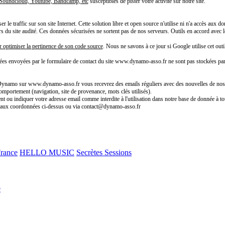
e Soundcloud, Youtube, Bandcamp, etc
susceptibles de pister votre activité sur notre site.
 le traffic sur son site Internet. Cette solution libre et open source n'utilise ni n'a accès aux
teurs du site audité. Ces données sécurisées ne sortent pas de nos serveurs. Outils en accord av
r optimiser la pertinence de son code source
. Nous ne savons à ce jour si Google utilise cet outil
ées envoyées par le formulaire de contact du site www.dynamo-asso.fr ne sont pas stockées pa
n Dynamo sur www.dynamo-asso.fr vous recevrez des emails réguliers avec des nouvelles de nos a
comportement (navigation, site de provenance, mots clés utilisés).
t ou indiquer votre adresse email comme interdite à l'utilisation dans notre base de donnée à to
s aux coordonnées ci-dessus ou via contact@dynamo-asso.fr
France
HELLO MUSIC
Secrètes Sessions
e