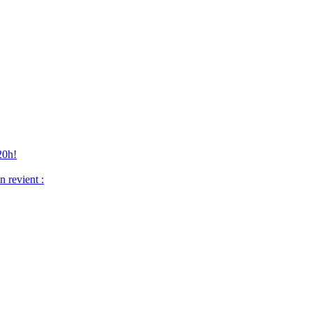
20h!
 revient :