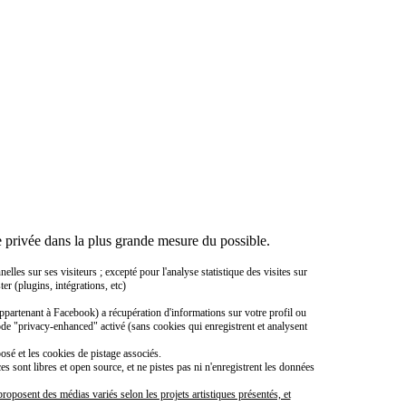
 privée dans la plus grande mesure du possible.
es sur ses visiteurs ; excepté pour l'analyse statistique des visites sur
er (plugins, intégrations, etc)
ppartenant à Facebook) a récupération d'informations sur votre profil ou
ode "privacy-enhanced" activé (sans cookies qui enregistrent et analysent
sé et les cookies de pistage associés.
sont libres et open source, et ne pistes pas ni n'enregistrent les données
roposent des médias variés selon les projets artistiques présentés, et