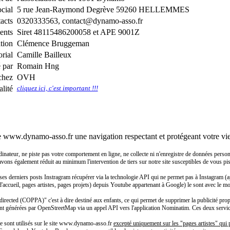
ocial
5 rue Jean-Raymond Degrève 59260 HELLEMMES
acts
0320333563, contact@dynamo-asso.fr
ents
Siret 48115486200058 et APE 9001Z
ation
Clémence Bruggeman
rial
Camille Bailleux
é par
Romain Hng
chez
OVH
lité
cliquez ici, c'est important !!!
e www.dynamo-asso.fr une navigation respectant et protégeant votre vie
eur, ne piste pas votre comportement en ligne, ne collecte ni n'enregistre de données personnell
 avons également réduit au minimum l'intervention de tiers sur notre site susceptibles de vous pist
ses derniers posts Instragram récupérer via la technologie API qui ne permet pas à Instagram (a
 d'accueil, pages artistes, pages projets) depuis Youtube appartenant à Google) le sont avec le m
rected (COPPA)" c'est à dire destiné aux enfants, ce qui permet de supprimer la publicité propo
nt générées par OpenStreetMap via un appel API vers l'application Nominatim. Ces deux services 
 ne sont utilisés sur le site www.dynamo-asso.fr
excepté uniquement sur les "pages artistes" qui p