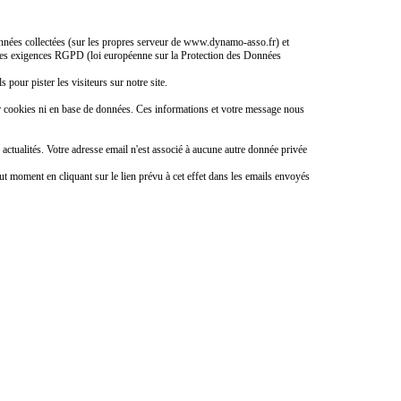
 données collectées (sur les propres serveur de www.dynamo-asso.fr) et
ec les exigences RGPD (loi européenne sur la Protection des Données
s pour pister les visiteurs sur notre site.
r cookies ni en base de données. Ces informations et votre message nous
ctualités. Votre adresse email n'est associé à aucune autre donnée privée
ut moment en cliquant sur le lien prévu à cet effet dans les emails envoyés