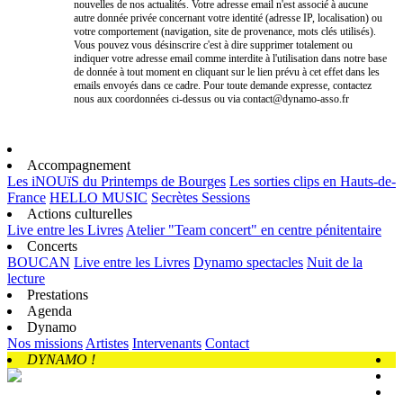
nouvelles de nos actualités. Votre adresse email n'est associé à aucune
autre donnée privée concernant votre identité (adresse IP, localisation) ou
votre comportement (navigation, site de provenance, mots clés utilisés).
Vous pouvez vous désinscrire c'est à dire supprimer totalement ou
indiquer votre adresse email comme interdite à l'utilisation dans notre base
de donnée à tout moment en cliquant sur le lien prévu à cet effet dans les
emails envoyés dans ce cadre. Pour toute demande expresse, contactez
nous aux coordonnées ci-dessus ou via contact@dynamo-asso.fr
Accompagnement
Les iNOUïS du Printemps de Bourges
Les sorties clips en Hauts-de-
France
HELLO MUSIC
Secrètes Sessions
Actions culturelles
Live entre les Livres
Atelier "Team concert" en centre pénitentaire
Concerts
BOUCAN
Live entre les Livres
Dynamo spectacles
Nuit de la
lecture
Prestations
Agenda
Dynamo
Nos missions
Artistes
Intervenants
Contact
DYNAMO !