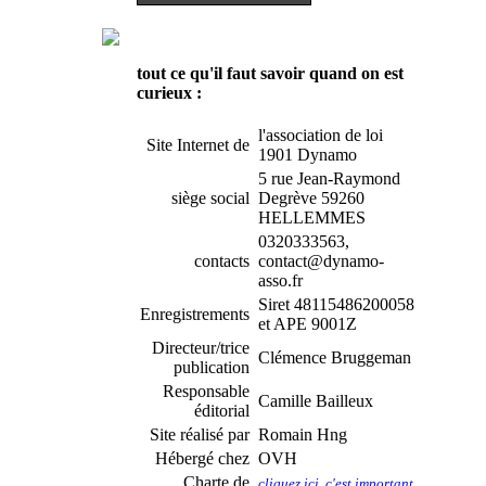
tout ce qu'il faut savoir quand on est
curieux :
l'association de loi
Site Internet de
1901 Dynamo
5 rue Jean-Raymond
siège social
Degrève 59260
HELLEMMES
0320333563,
contacts
contact@dynamo-
asso.fr
Siret 48115486200058
Enregistrements
et APE 9001Z
Directeur/trice
Clémence Bruggeman
publication
Responsable
Camille Bailleux
éditorial
Site réalisé par
Romain Hng
Hébergé chez
OVH
Charte de
cliquez ici, c'est important