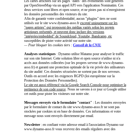
Les cartes affichées sur les pages "dates" des événements sont générées
par OpenStreetMap via un appel API vers l'application Nominatim. Ces
deux services sont libres et open source, et ne pistes pas ni n'enregistrent
les données personnelles des visiteurs du site.
Afin de garantir votre confidentialité, aucun "plugins" tiers ne sont
utilisés sur le site www.dynamo-asso.fr
excepté uniquement sur les
"pages artistes" qui proposent des médias variés selon les projets
artistiques présentés, et peuvent donc inclure des versions
"intégrées/embedded" de Soundcloud, Youtube, Bandcamp, etc
susceptibles de pister votre activité sur notre site.
— Pour bloquer les cookies tiers :
Conseil de la CNIL
Analyses statistiques
: Dynamo utilise Matamo pour analyser le traffic
sur son site Internet. Cette solution libre et open source n'utilise ni n'a
accès aux données collectées (sur les propres serveur de www.dynamo-
asso.fr) et garanti une protection optimale de la vie privée des utilisateurs
du site audité. Ces données sécurisées ne sortent pas de nos serveurs.
Outils en accord avec les exigences RGPD (loi européenne sur la
Protection des Données Personnelles).
Le site est aussi référencé via la Google Search Console pour optimiser la
pertinence de son code source
. Nous ne savons à ce jour si Google utilise
cet outils pour pister les visiteurs sur notre site.
Messages envoyés via le formulaire "contact"
: Les données envoyées
par le formulaire de contact du site www.dynamo-asso.fr ne sont pas
stockées par cookies ni en base de données. Ces informations et votre
message nous sont envoyés directement par email.
Newsletter
: en confiant votre adresse email à l'association Dynamo sur
www.dynamo-asso.fr vous recevrez des emails réguliers avec des