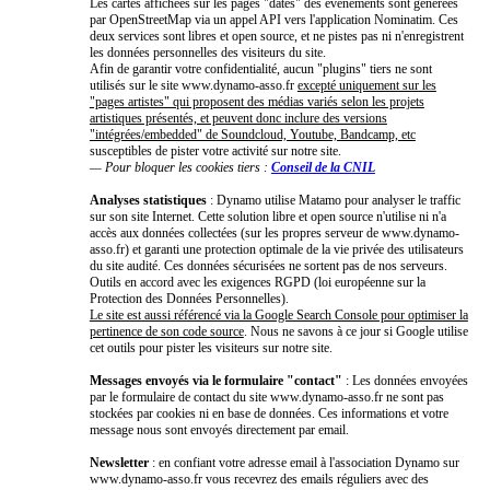
Les cartes affichées sur les pages "dates" des événements sont générées
par OpenStreetMap via un appel API vers l'application Nominatim. Ces
deux services sont libres et open source, et ne pistes pas ni n'enregistrent
les données personnelles des visiteurs du site.
Afin de garantir votre confidentialité, aucun "plugins" tiers ne sont
utilisés sur le site www.dynamo-asso.fr
excepté uniquement sur les
"pages artistes" qui proposent des médias variés selon les projets
artistiques présentés, et peuvent donc inclure des versions
"intégrées/embedded" de Soundcloud, Youtube, Bandcamp, etc
susceptibles de pister votre activité sur notre site.
— Pour bloquer les cookies tiers :
Conseil de la CNIL
Analyses statistiques
: Dynamo utilise Matamo pour analyser le traffic
sur son site Internet. Cette solution libre et open source n'utilise ni n'a
accès aux données collectées (sur les propres serveur de www.dynamo-
asso.fr) et garanti une protection optimale de la vie privée des utilisateurs
du site audité. Ces données sécurisées ne sortent pas de nos serveurs.
Outils en accord avec les exigences RGPD (loi européenne sur la
Protection des Données Personnelles).
Le site est aussi référencé via la Google Search Console pour optimiser la
pertinence de son code source
. Nous ne savons à ce jour si Google utilise
cet outils pour pister les visiteurs sur notre site.
Messages envoyés via le formulaire "contact"
: Les données envoyées
par le formulaire de contact du site www.dynamo-asso.fr ne sont pas
stockées par cookies ni en base de données. Ces informations et votre
message nous sont envoyés directement par email.
Newsletter
: en confiant votre adresse email à l'association Dynamo sur
www.dynamo-asso.fr vous recevrez des emails réguliers avec des