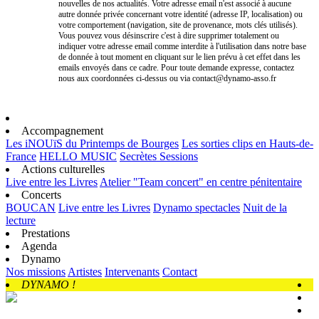
nouvelles de nos actualités. Votre adresse email n'est associé à aucune
autre donnée privée concernant votre identité (adresse IP, localisation) ou
votre comportement (navigation, site de provenance, mots clés utilisés).
Vous pouvez vous désinscrire c'est à dire supprimer totalement ou
indiquer votre adresse email comme interdite à l'utilisation dans notre base
de donnée à tout moment en cliquant sur le lien prévu à cet effet dans les
emails envoyés dans ce cadre. Pour toute demande expresse, contactez
nous aux coordonnées ci-dessus ou via contact@dynamo-asso.fr
Accompagnement
Les iNOUïS du Printemps de Bourges
Les sorties clips en Hauts-de-
France
HELLO MUSIC
Secrètes Sessions
Actions culturelles
Live entre les Livres
Atelier "Team concert" en centre pénitentaire
Concerts
BOUCAN
Live entre les Livres
Dynamo spectacles
Nuit de la
lecture
Prestations
Agenda
Dynamo
Nos missions
Artistes
Intervenants
Contact
DYNAMO !