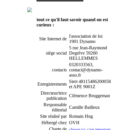
tout ce qu'il faut savoir quand on est
curieux :
l'association de loi
Site Internet de
1901 Dynamo
5 rue Jean-Raymond
siège social
Degrève 59260
HELLEMMES
0320333563,
contacts
contact@dynamo-
asso.fr
Siret 48115486200058
Enregistrements
et APE 9001Z
Directeur/trice
Clémence Bruggeman
publication
Responsable
Camille Bailleux
éditorial
Site réalisé par
Romain Hng
Hébergé chez
OVH
Charte de
cliquez ici, c'est important