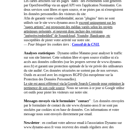
Les cartes affichées sur les pages "dates" des événements sont générées
par OpenStreetMap via un appel API vers l'application Nominatim. Ces
deux services sont libres et open source, et ne pistes pas ni n'enregistrent
les données personnelles des visiteurs du site.
Afin de garantir votre confidentialité, aucun "plugins" tiers ne sont
utilisés sur le site www.dynamo-asso.fr
excepté uniquement sur les
"pages artistes" qui proposent des médias variés selon les projets
artistiques présentés, et peuvent donc inclure des versions
"intégrées/embedded" de Soundcloud, Youtube, Bandcamp, etc
susceptibles de pister votre activité sur notre site.
— Pour bloquer les cookies tiers :
Conseil de la CNIL
Analyses statistiques
: Dynamo utilise Matamo pour analyser le traffic
sur son site Internet. Cette solution libre et open source n'utilise ni n'a
accès aux données collectées (sur les propres serveur de www.dynamo-
asso.fr) et garanti une protection optimale de la vie privée des utilisateurs
du site audité. Ces données sécurisées ne sortent pas de nos serveurs.
Outils en accord avec les exigences RGPD (loi européenne sur la
Protection des Données Personnelles).
Le site est aussi référencé via la Google Search Console pour optimiser la
pertinence de son code source
. Nous ne savons à ce jour si Google utilise
cet outils pour pister les visiteurs sur notre site.
Messages envoyés via le formulaire "contact"
: Les données envoyées
par le formulaire de contact du site www.dynamo-asso.fr ne sont pas
stockées par cookies ni en base de données. Ces informations et votre
message nous sont envoyés directement par email.
Newsletter
: en confiant votre adresse email à l'association Dynamo sur
www.dynamo-asso.fr vous recevrez des emails réguliers avec des