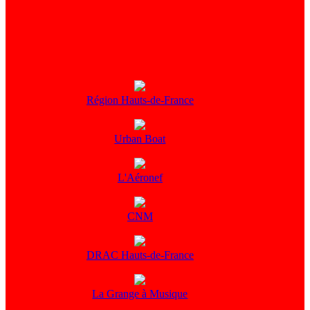
Région Hauts-de-France
Urban Boat
L'Aéronef
CNM
DRAC Hauts-de-France
La Grange à Musique