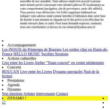
nouvelles de nos actualités. Votre adresse email n'est associé à aucune
autre donnée privée concernant votre identité (adresse IP, localisation) ou
votre comportement (navigation, site de provenance, mots clés utilisés).
Vous pouvez vous désinscrire c'est à dire supprimer totalement ou
indiquer votre adresse email comme interdite à l'utilisation dans notre base
de donnée à tout moment en cliquant sur le lien prévu à cet effet dans les
emails envoyés dans ce cadre. Pour toute demande expresse, contactez
nous aux coordonnées ci-dessus ou via contact@dynamo-asso.fr
Accompagnement
Les iNOUïS du Printemps de Bourges
Les sorties clips en Hauts-de-
France
HELLO MUSIC
Secrètes Sessions
Actions culturelles
Live entre les Livres
Atelier "Team concert" en centre pénitentaire
Concerts
BOUCAN
Live entre les Livres
Dynamo spectacles
Nuit de la
lecture
Prestations
Agenda
Dynamo
Nos missions
Artistes
Intervenants
Contact
DYNAMO !