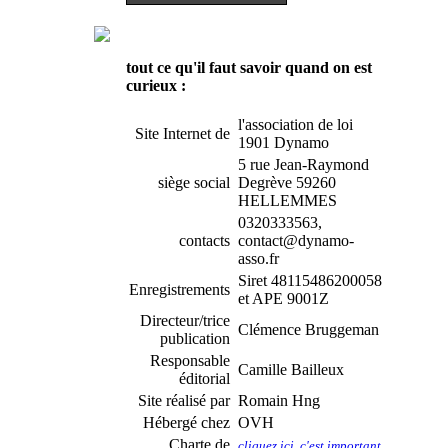
tout ce qu'il faut savoir quand on est
curieux :
l'association de loi
Site Internet de
1901 Dynamo
5 rue Jean-Raymond
siège social
Degrève 59260
HELLEMMES
0320333563,
contacts
contact@dynamo-
asso.fr
Siret 48115486200058
Enregistrements
et APE 9001Z
Directeur/trice
Clémence Bruggeman
publication
Responsable
Camille Bailleux
éditorial
Site réalisé par
Romain Hng
Hébergé chez
OVH
Charte de
cliquez ici, c'est important