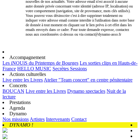
nouvelles de nos actualités. Votre adresse email n'est associé à aucune
autre donnée privée concernant votre identité (adresse IP, localisation) ou
votre comportement (navigation, site de provenance, mots clés utilisés).
Vous pouvez vous désinscrire c'est à dire supprimer totalement ou
indiquer votre adresse email comme interdite à l'utilisation dans notre base
de donnée à tout moment en cliquant sur le lien prévu à cet effet dans les
emails envoyés dans ce cadre. Pour toute demande expresse, contactez
nous aux coordonnées ci-dessus ou via contact@dynamo-asso.fr
Accompagnement
Les iNOUïS du Printemps de Bourges
Les sorties clips en Hauts-de-
France
HELLO MUSIC
Secrètes Sessions
Actions culturelles
Live entre les Livres
Atelier "Team concert" en centre pénitentaire
Concerts
BOUCAN
Live entre les Livres
Dynamo spectacles
Nuit de la
lecture
Prestations
Agenda
Dynamo
Nos missions
Artistes
Intervenants
Contact
DYNAMO !