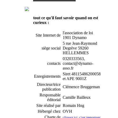
tout ce qu'il faut savoir quand on est
curieux :
l'association de loi
Site Internet de
1901 Dynamo
5 rue Jean-Raymond
siège social
Degrève 59260
HELLEMMES
0320333563,
contacts
contact@dynamo-
asso.fr
Siret 48115486200058
Enregistrements
et APE 9001Z
Directeur/trice
Clémence Bruggeman
publication
Responsable
Camille Bailleux
éditorial
Site réalisé par
Romain Hng
Hébergé chez
OVH
Charte de
cliquez ici, c'est important