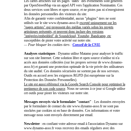
Les cartes affichées sur les pages "dates" des événements sont générées
par OpenStreetMap via un appel API vers l'application Nominatim. Ces
deux services sont libres et open source, et ne pistes pas ni n'enregistrent
les données personnelles des visiteurs du site.
Afin de garantir votre confidentialité, aucun "plugins" tiers ne sont
utilisés sur le site www.dynamo-asso.fr
excepté uniquement sur les
"pages artistes" qui proposent des médias variés selon les projets
artistiques présentés, et peuvent donc inclure des versions
"intégrées/embedded" de Soundcloud, Youtube, Bandcamp, etc
susceptibles de pister votre activité sur notre site.
— Pour bloquer les cookies tiers :
Conseil de la CNIL
Analyses statistiques
: Dynamo utilise Matamo pour analyser le traffic
sur son site Internet. Cette solution libre et open source n'utilise ni n'a
accès aux données collectées (sur les propres serveur de www.dynamo-
asso.fr) et garanti une protection optimale de la vie privée des utilisateurs
du site audité. Ces données sécurisées ne sortent pas de nos serveurs.
Outils en accord avec les exigences RGPD (loi européenne sur la
Protection des Données Personnelles).
Le site est aussi référencé via la Google Search Console pour optimiser la
pertinence de son code source
. Nous ne savons à ce jour si Google utilise
cet outils pour pister les visiteurs sur notre site.
Messages envoyés via le formulaire "contact"
: Les données envoyées
par le formulaire de contact du site www.dynamo-asso.fr ne sont pas
stockées par cookies ni en base de données. Ces informations et votre
message nous sont envoyés directement par email.
Newsletter
: en confiant votre adresse email à l'association Dynamo sur
www.dynamo-asso.fr vous recevrez des emails réguliers avec des