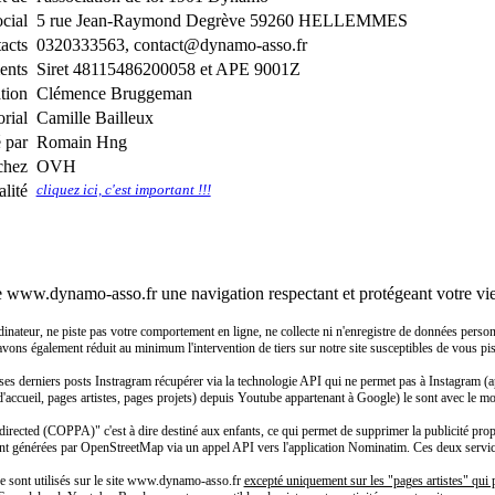
ocial
5 rue Jean-Raymond Degrève 59260 HELLEMMES
acts
0320333563, contact@dynamo-asso.fr
ents
Siret 48115486200058 et APE 9001Z
ation
Clémence Bruggeman
rial
Camille Bailleux
é par
Romain Hng
chez
OVH
lité
cliquez ici, c'est important !!!
e www.dynamo-asso.fr une navigation respectant et protégeant votre vie
eur, ne piste pas votre comportement en ligne, ne collecte ni n'enregistre de données personnell
 avons également réduit au minimum l'intervention de tiers sur notre site susceptibles de vous pist
ses derniers posts Instragram récupérer via la technologie API qui ne permet pas à Instagram (a
 d'accueil, pages artistes, pages projets) depuis Youtube appartenant à Google) le sont avec le m
rected (COPPA)" c'est à dire destiné aux enfants, ce qui permet de supprimer la publicité propo
nt générées par OpenStreetMap via un appel API vers l'application Nominatim. Ces deux services 
 ne sont utilisés sur le site www.dynamo-asso.fr
excepté uniquement sur les "pages artistes" qui p