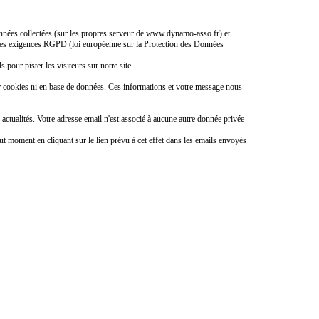
 données collectées (sur les propres serveur de www.dynamo-asso.fr) et
ec les exigences RGPD (loi européenne sur la Protection des Données
s pour pister les visiteurs sur notre site.
r cookies ni en base de données. Ces informations et votre message nous
ctualités. Votre adresse email n'est associé à aucune autre donnée privée
ut moment en cliquant sur le lien prévu à cet effet dans les emails envoyés