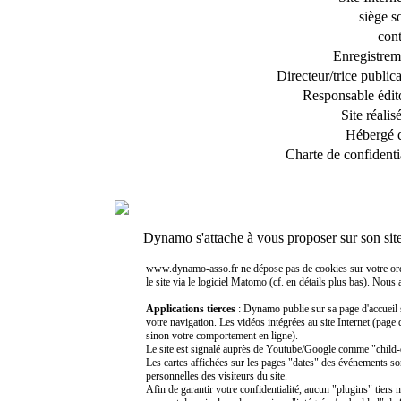
siège s
cont
Enregistrem
Directeur/trice public
Responsable édito
Site réalis
Hébergé 
Charte de confidentia
Dynamo s'attache à vous proposer sur son sit
www.dynamo-asso.fr ne dépose pas de cookies sur votre ordinat
le site via le logiciel Matomo (cf. en détails plus bas). Nous
Applications tierces
: Dynamo publie sur sa page d'accueil 
votre navigation. Les vidéos intégrées au site Internet (page
sinon votre comportement en ligne).
Le site est signalé auprès de Youtube/Google comme "child-di
Les cartes affichées sur les pages "dates" des événements so
personnelles des visiteurs du site.
Afin de garantir votre confidentialité, aucun "plugins" tiers