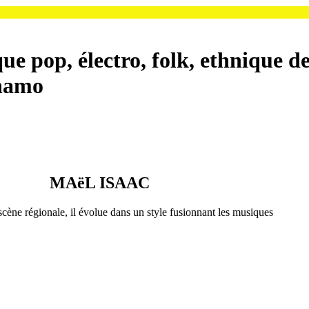
que
pop, électro, folk, ethnique d
ynamo
MAëL ISAAC
a scène régionale, il évolue dans un style fusionnant les musiques