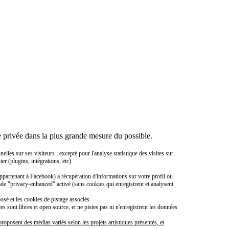
 privée dans la plus grande mesure du possible.
es sur ses visiteurs ; excepté pour l'analyse statistique des visites sur
er (plugins, intégrations, etc)
ppartenant à Facebook) a récupération d'informations sur votre profil ou
ode "privacy-enhanced" activé (sans cookies qui enregistrent et analysent
sé et les cookies de pistage associés.
sont libres et open source, et ne pistes pas ni n'enregistrent les données
roposent des médias variés selon les projets artistiques présentés, et