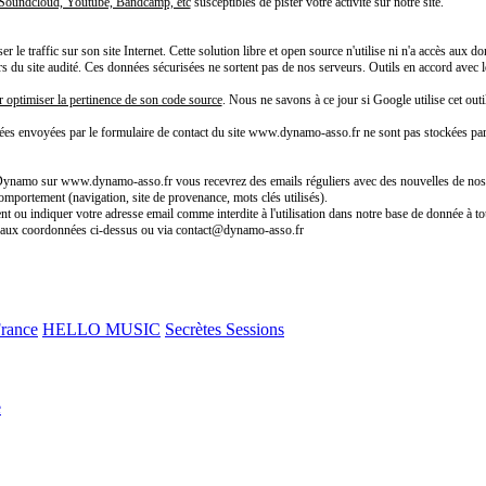
e Soundcloud, Youtube, Bandcamp, etc
susceptibles de pister votre activité sur notre site.
 le traffic sur son site Internet. Cette solution libre et open source n'utilise ni n'a accès aux
teurs du site audité. Ces données sécurisées ne sortent pas de nos serveurs. Outils en accord av
r optimiser la pertinence de son code source
. Nous ne savons à ce jour si Google utilise cet outil
ées envoyées par le formulaire de contact du site www.dynamo-asso.fr ne sont pas stockées pa
n Dynamo sur www.dynamo-asso.fr vous recevrez des emails réguliers avec des nouvelles de nos a
comportement (navigation, site de provenance, mots clés utilisés).
t ou indiquer votre adresse email comme interdite à l'utilisation dans notre base de donnée à to
s aux coordonnées ci-dessus ou via contact@dynamo-asso.fr
France
HELLO MUSIC
Secrètes Sessions
e