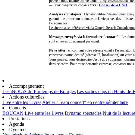
peuvent donc inclure des versions "intégrées/embedded" d
— Pour bloquer les cookies tiers :
Conseil de la CNIL
Analyses statistiques
: Dynamo utilise Matamo pour analyser
garanti une protection optimale de la vie privée des utilisa
Personnelles).
Le site est aussi référencé via la Google Search Console pou
Messages envoyés via le formulaire "contact"
: Les donn
sont envoyés directement par email.
Newsletter
: en confiant votre adresse email à l'associatio
concernant votre identité (adresse IP, localisation) ou votre 
Vous pouvez vous désinscrire c'est à dire supprimer totalemen
dans ce cadre. Pour toute demande expresse, contactez nou
Accompagnement
Les iNOUïS du Printemps de Bourges
Les sorties clips en Hauts-de-
Actions culturelles
Live entre les Livres
Atelier "Team concert" en centre pénitentaire
Concerts
BOUCAN
Live entre les Livres
Dynamo spectacles
Nuit de la lectur
Prestations
Agenda
Dynamo
Nos missions
Artistes
Intervenants
Contact