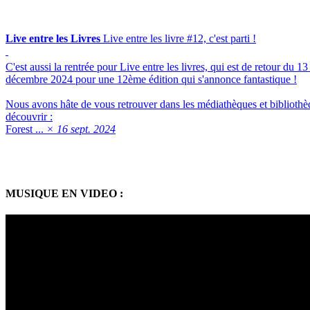
Live entre les Livres
Live entre les livre #12, c'est parti !
C'est aussi la rentrée pour Live entre les livres, qui est de retour du 
décembre 2024 pour une 12ème édition qui s'annonce fantastique !
Nous avons hâte de vous retrouver dans les médiathèques et biblioth
découvrir :
Forest ...
× 16 sept. 2024
MUSIQUE EN VIDEO :