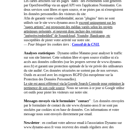
Les cartes affichées sur les pages "dates" des événements sont générées
par OpenStreetMap via un appel API vers l'application Nominatim. Ces
deux services sont libres et open source, et ne pistes pas ni n'enregistrent
les données personnelles des visiteurs du site.
Afin de garantir votre confidentialité, aucun "plugins" tiers ne sont
utilisés sur le site www.dynamo-asso.fr
excepté uniquement sur les
"pages artistes" qui proposent des médias variés selon les projets
artistiques présentés, et peuvent donc inclure des versions
"intégrées/embedded" de Soundcloud, Youtube, Bandcamp, etc
susceptibles de pister votre activité sur notre site.
— Pour bloquer les cookies tiers :
Conseil de la CNIL
Analyses statistiques
: Dynamo utilise Matamo pour analyser le traffic
sur son site Internet. Cette solution libre et open source n'utilise ni n'a
accès aux données collectées (sur les propres serveur de www.dynamo-
asso.fr) et garanti une protection optimale de la vie privée des utilisateurs
du site audité. Ces données sécurisées ne sortent pas de nos serveurs.
Outils en accord avec les exigences RGPD (loi européenne sur la
Protection des Données Personnelles).
Le site est aussi référencé via la Google Search Console pour optimiser la
pertinence de son code source
. Nous ne savons à ce jour si Google utilise
cet outils pour pister les visiteurs sur notre site.
Messages envoyés via le formulaire "contact"
: Les données envoyées
par le formulaire de contact du site www.dynamo-asso.fr ne sont pas
stockées par cookies ni en base de données. Ces informations et votre
message nous sont envoyés directement par email.
Newsletter
: en confiant votre adresse email à l'association Dynamo sur
www.dynamo-asso.fr vous recevrez des emails réguliers avec des