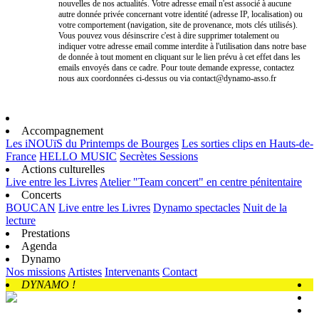
nouvelles de nos actualités. Votre adresse email n'est associé à aucune
autre donnée privée concernant votre identité (adresse IP, localisation) ou
votre comportement (navigation, site de provenance, mots clés utilisés).
Vous pouvez vous désinscrire c'est à dire supprimer totalement ou
indiquer votre adresse email comme interdite à l'utilisation dans notre base
de donnée à tout moment en cliquant sur le lien prévu à cet effet dans les
emails envoyés dans ce cadre. Pour toute demande expresse, contactez
nous aux coordonnées ci-dessus ou via contact@dynamo-asso.fr
Accompagnement
Les iNOUïS du Printemps de Bourges
Les sorties clips en Hauts-de-
France
HELLO MUSIC
Secrètes Sessions
Actions culturelles
Live entre les Livres
Atelier "Team concert" en centre pénitentaire
Concerts
BOUCAN
Live entre les Livres
Dynamo spectacles
Nuit de la
lecture
Prestations
Agenda
Dynamo
Nos missions
Artistes
Intervenants
Contact
DYNAMO !