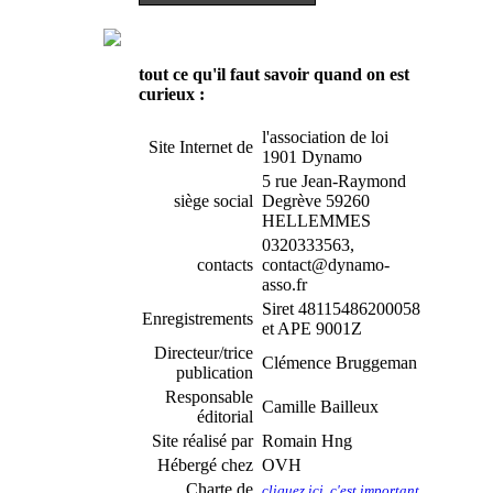
tout ce qu'il faut savoir quand on est
curieux :
l'association de loi
Site Internet de
1901 Dynamo
5 rue Jean-Raymond
siège social
Degrève 59260
HELLEMMES
0320333563,
contacts
contact@dynamo-
asso.fr
Siret 48115486200058
Enregistrements
et APE 9001Z
Directeur/trice
Clémence Bruggeman
publication
Responsable
Camille Bailleux
éditorial
Site réalisé par
Romain Hng
Hébergé chez
OVH
Charte de
cliquez ici, c'est important