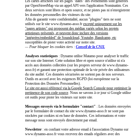
Les cartes affichées sur les pages "dates" des événements sont générées
par OpenStreetMap via un appel API vers l'application Nominatim. Ces
deux services sont libres et open source, et ne pistes pas ni n'enregistrent
les données personnelles des visiteurs du site.
Afin de garantir votre confidentialité, aucun "plugins" tiers ne sont
utilisés sur le site www.dynamo-asso.fr
excepté uniquement sur les
"pages artistes" qui proposent des médias variés selon les projets
artistiques présentés, et peuvent donc inclure des versions
"intégrées/embedded" de Soundcloud, Youtube, Bandcamp, etc
susceptibles de pister votre activité sur notre site.
— Pour bloquer les cookies tiers :
Conseil de la CNIL
Analyses statistiques
: Dynamo utilise Matamo pour analyser le traffic
sur son site Internet. Cette solution libre et open source n'utilise ni n'a
accès aux données collectées (sur les propres serveur de www.dynamo-
asso.fr) et garanti une protection optimale de la vie privée des utilisateurs
du site audité. Ces données sécurisées ne sortent pas de nos serveurs.
Outils en accord avec les exigences RGPD (loi européenne sur la
Protection des Données Personnelles).
Le site est aussi référencé via la Google Search Console pour optimiser la
pertinence de son code source
. Nous ne savons à ce jour si Google utilise
cet outils pour pister les visiteurs sur notre site.
Messages envoyés via le formulaire "contact"
: Les données envoyées
par le formulaire de contact du site www.dynamo-asso.fr ne sont pas
stockées par cookies ni en base de données. Ces informations et votre
message nous sont envoyés directement par email.
Newsletter
: en confiant votre adresse email à l'association Dynamo sur
www.dynamo-asso.fr vous recevrez des emails réguliers avec des