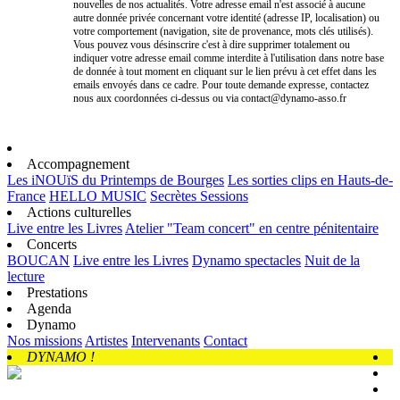
nouvelles de nos actualités. Votre adresse email n'est associé à aucune
autre donnée privée concernant votre identité (adresse IP, localisation) ou
votre comportement (navigation, site de provenance, mots clés utilisés).
Vous pouvez vous désinscrire c'est à dire supprimer totalement ou
indiquer votre adresse email comme interdite à l'utilisation dans notre base
de donnée à tout moment en cliquant sur le lien prévu à cet effet dans les
emails envoyés dans ce cadre. Pour toute demande expresse, contactez
nous aux coordonnées ci-dessus ou via contact@dynamo-asso.fr
Accompagnement
Les iNOUïS du Printemps de Bourges
Les sorties clips en Hauts-de-
France
HELLO MUSIC
Secrètes Sessions
Actions culturelles
Live entre les Livres
Atelier "Team concert" en centre pénitentaire
Concerts
BOUCAN
Live entre les Livres
Dynamo spectacles
Nuit de la
lecture
Prestations
Agenda
Dynamo
Nos missions
Artistes
Intervenants
Contact
DYNAMO !