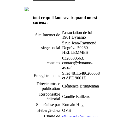
tout ce qu'il faut savoir quand on est
curieux :
l'association de loi
Site Internet de
1901 Dynamo
5 rue Jean-Raymond
siège social
Degrève 59260
HELLEMMES
0320333563,
contacts
contact@dynamo-
asso.fr
Siret 48115486200058
Enregistrements
et APE 9001Z
Directeur/trice
Clémence Bruggeman
publication
Responsable
Camille Bailleux
éditorial
Site réalisé par
Romain Hng
Hébergé chez
OVH
Charte de
cliquez ici, c'est important