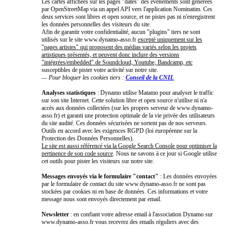
Les cartes affichées sur les pages "dates" des événements sont générées
par OpenStreetMap via un appel API vers l'application Nominatim. Ces
deux services sont libres et open source, et ne pistes pas ni n'enregistrent
les données personnelles des visiteurs du site.
Afin de garantir votre confidentialité, aucun "plugins" tiers ne sont
utilisés sur le site www.dynamo-asso.fr
excepté uniquement sur les
"pages artistes" qui proposent des médias variés selon les projets
artistiques présentés, et peuvent donc inclure des versions
"intégrées/embedded" de Soundcloud, Youtube, Bandcamp, etc
susceptibles de pister votre activité sur notre site.
— Pour bloquer les cookies tiers :
Conseil de la CNIL
Analyses statistiques
: Dynamo utilise Matamo pour analyser le traffic
sur son site Internet. Cette solution libre et open source n'utilise ni n'a
accès aux données collectées (sur les propres serveur de www.dynamo-
asso.fr) et garanti une protection optimale de la vie privée des utilisateurs
du site audité. Ces données sécurisées ne sortent pas de nos serveurs.
Outils en accord avec les exigences RGPD (loi européenne sur la
Protection des Données Personnelles).
Le site est aussi référencé via la Google Search Console pour optimiser la
pertinence de son code source
. Nous ne savons à ce jour si Google utilise
cet outils pour pister les visiteurs sur notre site.
Messages envoyés via le formulaire "contact"
: Les données envoyées
par le formulaire de contact du site www.dynamo-asso.fr ne sont pas
stockées par cookies ni en base de données. Ces informations et votre
message nous sont envoyés directement par email.
Newsletter
: en confiant votre adresse email à l'association Dynamo sur
www.dynamo-asso.fr vous recevrez des emails réguliers avec des