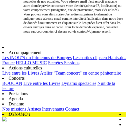
nouvelles de nos actualités. Votre adresse email n'est associé à aucune
autre donnée privée concernant votre identité (adresse IP, localisation) ou
votre comportement (navigation, site de provenance, mots clés utilisés).
Vous pouvez vous désinscrire c'est à dire supprimer totalement ou
indiquer votre adresse email comme interdite à l'utilisation dans notre base
de donnée à tout moment en cliquant sur le lien prévu à cet effet dans les
emails envoyés dans ce cadre. Pour toute demande expresse, contactez
nous aux coordonnées ci-dessus ou via contact@dynamo-asso.fr
Accompagnement
Les iNOUïS du Printemps de Bourges
Les sorties clips en Hauts-de-
France
HELLO MUSIC
Secrètes Sessions
Actions culturelles
Live entre les Livres
Atelier "Team concert" en centre pénitentaire
Concerts
BOUCAN
Live entre les Livres
Dynamo spectacles
Nuit de la
lecture
Prestations
Agenda
Dynamo
Nos missions
Artistes
Intervenants
Contact
DYNAMO !