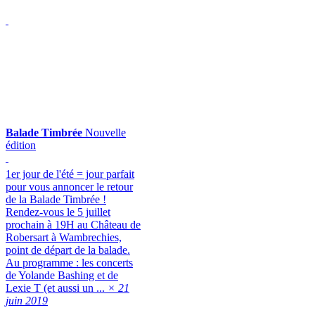
Balade Timbrée
Nouvelle
édition
1er jour de l'été = jour parfait
pour vous annoncer le retour
de la Balade Timbrée !
Rendez-vous le 5 juillet
prochain à 19H au Château de
Robersart à Wambrechies,
point de départ de la balade.
Au programme : les concerts
de Yolande Bashing et de
Lexie T (et aussi un ...
× 21
juin 2019