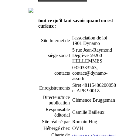
tout ce qu'il faut savoir quand on est
curieux :
l'association de loi
Site Internet de
1901 Dynamo
5 rue Jean-Raymond
siège social
Degrève 59260
HELLEMMES
0320333563,
contacts
contact@dynamo-
asso.fr
Siret 48115486200058
Enregistrements
et APE 9001Z
Directeur/trice
Clémence Bruggeman
publication
Responsable
Camille Bailleux
éditorial
Site réalisé par
Romain Hng
Hébergé chez
OVH
Charte de
cliquez ici, c'est important