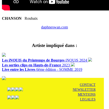
CHANSON
Roubaix
daphneswan.com
Artiste impliqué dans :
Les iNOUïS du Printemps de Bourges
iNOUïS 2024
Les sorties clips en Hauts-de-France
2023
Live entre les Livres
6ème édition - SOMME 2019
CONTACT
NEWSLETTER
MENTIONS
LEGALES