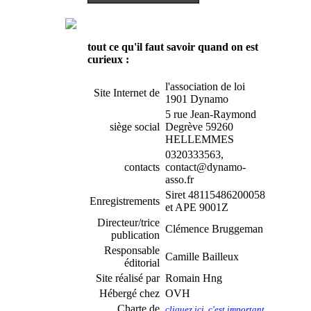
tout ce qu'il faut savoir quand on est
curieux :
l'association de loi
Site Internet de
1901 Dynamo
5 rue Jean-Raymond
siège social
Degrève 59260
HELLEMMES
0320333563,
contacts
contact@dynamo-
asso.fr
Siret 48115486200058
Enregistrements
et APE 9001Z
Directeur/trice
Clémence Bruggeman
publication
Responsable
Camille Bailleux
éditorial
Site réalisé par
Romain Hng
Hébergé chez
OVH
Charte de
cliquez ici, c'est important