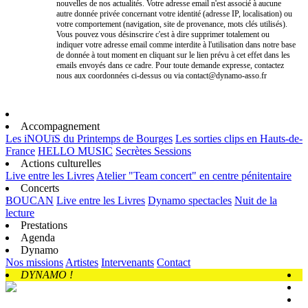
nouvelles de nos actualités. Votre adresse email n'est associé à aucune
autre donnée privée concernant votre identité (adresse IP, localisation) ou
votre comportement (navigation, site de provenance, mots clés utilisés).
Vous pouvez vous désinscrire c'est à dire supprimer totalement ou
indiquer votre adresse email comme interdite à l'utilisation dans notre base
de donnée à tout moment en cliquant sur le lien prévu à cet effet dans les
emails envoyés dans ce cadre. Pour toute demande expresse, contactez
nous aux coordonnées ci-dessus ou via contact@dynamo-asso.fr
Accompagnement
Les iNOUïS du Printemps de Bourges
Les sorties clips en Hauts-de-
France
HELLO MUSIC
Secrètes Sessions
Actions culturelles
Live entre les Livres
Atelier "Team concert" en centre pénitentaire
Concerts
BOUCAN
Live entre les Livres
Dynamo spectacles
Nuit de la
lecture
Prestations
Agenda
Dynamo
Nos missions
Artistes
Intervenants
Contact
DYNAMO !