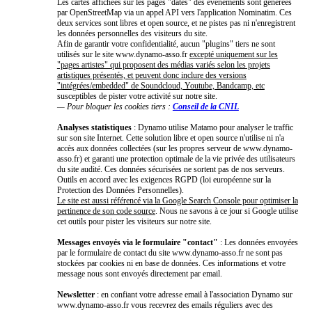
Les cartes affichées sur les pages "dates" des événements sont générées
par OpenStreetMap via un appel API vers l'application Nominatim. Ces
deux services sont libres et open source, et ne pistes pas ni n'enregistrent
les données personnelles des visiteurs du site.
Afin de garantir votre confidentialité, aucun "plugins" tiers ne sont
utilisés sur le site www.dynamo-asso.fr
excepté uniquement sur les
"pages artistes" qui proposent des médias variés selon les projets
artistiques présentés, et peuvent donc inclure des versions
"intégrées/embedded" de Soundcloud, Youtube, Bandcamp, etc
susceptibles de pister votre activité sur notre site.
— Pour bloquer les cookies tiers :
Conseil de la CNIL
Analyses statistiques
: Dynamo utilise Matamo pour analyser le traffic
sur son site Internet. Cette solution libre et open source n'utilise ni n'a
accès aux données collectées (sur les propres serveur de www.dynamo-
asso.fr) et garanti une protection optimale de la vie privée des utilisateurs
du site audité. Ces données sécurisées ne sortent pas de nos serveurs.
Outils en accord avec les exigences RGPD (loi européenne sur la
Protection des Données Personnelles).
Le site est aussi référencé via la Google Search Console pour optimiser la
pertinence de son code source
. Nous ne savons à ce jour si Google utilise
cet outils pour pister les visiteurs sur notre site.
Messages envoyés via le formulaire "contact"
: Les données envoyées
par le formulaire de contact du site www.dynamo-asso.fr ne sont pas
stockées par cookies ni en base de données. Ces informations et votre
message nous sont envoyés directement par email.
Newsletter
: en confiant votre adresse email à l'association Dynamo sur
www.dynamo-asso.fr vous recevrez des emails réguliers avec des