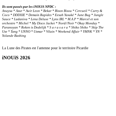
Ils sont passés par les iNOUïS NPDC :
Anaysa * Azur * Awir Leon * Bekar * Bison Bisou * Cercueil * Curry &
Coco * DDDXIE * Demain Rapides * Eesah Yasuké * June Bug * Jungle
Sauce * Ladaniva * Lena Deluxe * Lynx IRL * M.A.P * Marcel et son
orchestre * Michel * My Disco Jacket * Nord//Noir * Okay Monday *
Paranoyan * Roken is Dodelijk * S a r a s a r a * Shiko Shiko * Skip The
Use * Tang * UNNO * Usmar * Vilain * Weekend Affair * YMNK * YN *
Yolande Bashing
La Lune des Pirates est l'antenne pour le territoire Picardie
iNOUïS 2026