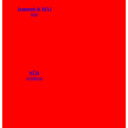
Jeannette & MAJ
pop
NÛR
synthpop