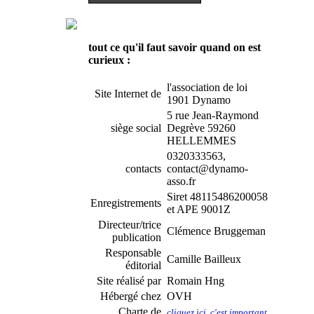
tout ce qu'il faut savoir quand on est
curieux :
l'association de loi
Site Internet de
1901 Dynamo
5 rue Jean-Raymond
siège social
Degrève 59260
HELLEMMES
0320333563,
contacts
contact@dynamo-
asso.fr
Siret 48115486200058
Enregistrements
et APE 9001Z
Directeur/trice
Clémence Bruggeman
publication
Responsable
Camille Bailleux
éditorial
Site réalisé par
Romain Hng
Hébergé chez
OVH
Charte de
cliquez ici, c'est important