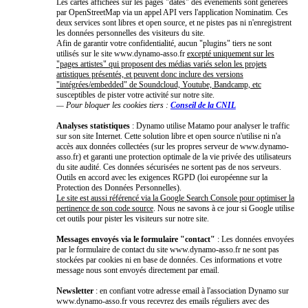
Les cartes affichées sur les pages "dates" des événements sont générées
par OpenStreetMap via un appel API vers l'application Nominatim. Ces
deux services sont libres et open source, et ne pistes pas ni n'enregistrent
les données personnelles des visiteurs du site.
Afin de garantir votre confidentialité, aucun "plugins" tiers ne sont
utilisés sur le site www.dynamo-asso.fr
excepté uniquement sur les
"pages artistes" qui proposent des médias variés selon les projets
artistiques présentés, et peuvent donc inclure des versions
"intégrées/embedded" de Soundcloud, Youtube, Bandcamp, etc
susceptibles de pister votre activité sur notre site.
— Pour bloquer les cookies tiers :
Conseil de la CNIL
Analyses statistiques
: Dynamo utilise Matamo pour analyser le traffic
sur son site Internet. Cette solution libre et open source n'utilise ni n'a
accès aux données collectées (sur les propres serveur de www.dynamo-
asso.fr) et garanti une protection optimale de la vie privée des utilisateurs
du site audité. Ces données sécurisées ne sortent pas de nos serveurs.
Outils en accord avec les exigences RGPD (loi européenne sur la
Protection des Données Personnelles).
Le site est aussi référencé via la Google Search Console pour optimiser la
pertinence de son code source
. Nous ne savons à ce jour si Google utilise
cet outils pour pister les visiteurs sur notre site.
Messages envoyés via le formulaire "contact"
: Les données envoyées
par le formulaire de contact du site www.dynamo-asso.fr ne sont pas
stockées par cookies ni en base de données. Ces informations et votre
message nous sont envoyés directement par email.
Newsletter
: en confiant votre adresse email à l'association Dynamo sur
www.dynamo-asso.fr vous recevrez des emails réguliers avec des