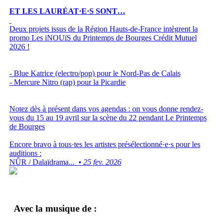
ET LES LAURÉAT·E·S SONT…
Deux projets issus de la Région Hauts-de-France intègrent la
promo Les iNOUïS du Printemps de Bourges Crédit Mutuel
2026 !
- Blue Katrice (electro/pop) pour le Nord-Pas de Calais
- Mercure Nitro (rap) pour la Picardie
Notez dès à présent dans vos agendas : on vous donne rendez-
vous du 15 au 19 avril sur la scène du 22 pendant Le Printemps
de Bourges
Encore bravo à tous·tes les artistes présélectionné·e·s pour les
auditions :
NÛR / Dalaïdrama...
• 25 fev. 2026
Avec la musique de :