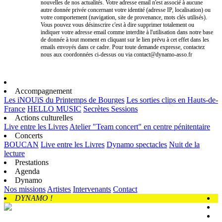
nouvelles de nos actualités. Votre adresse email n'est associé à aucune
autre donnée privée concernant votre identité (adresse IP, localisation) ou
votre comportement (navigation, site de provenance, mots clés utilisés).
Vous pouvez vous désinscrire c'est à dire supprimer totalement ou
indiquer votre adresse email comme interdite à l'utilisation dans notre base
de donnée à tout moment en cliquant sur le lien prévu à cet effet dans les
emails envoyés dans ce cadre. Pour toute demande expresse, contactez
nous aux coordonnées ci-dessus ou via contact@dynamo-asso.fr
Accompagnement
Les iNOUïS du Printemps de Bourges
Les sorties clips en Hauts-de-
France
HELLO MUSIC
Secrètes Sessions
Actions culturelles
Live entre les Livres
Atelier "Team concert" en centre pénitentaire
Concerts
BOUCAN
Live entre les Livres
Dynamo spectacles
Nuit de la
lecture
Prestations
Agenda
Dynamo
Nos missions
Artistes
Intervenants
Contact
DYNAMO !