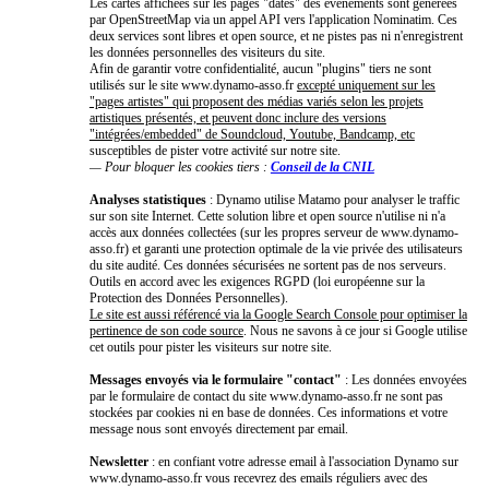
Les cartes affichées sur les pages "dates" des événements sont générées
par OpenStreetMap via un appel API vers l'application Nominatim. Ces
deux services sont libres et open source, et ne pistes pas ni n'enregistrent
les données personnelles des visiteurs du site.
Afin de garantir votre confidentialité, aucun "plugins" tiers ne sont
utilisés sur le site www.dynamo-asso.fr
excepté uniquement sur les
"pages artistes" qui proposent des médias variés selon les projets
artistiques présentés, et peuvent donc inclure des versions
"intégrées/embedded" de Soundcloud, Youtube, Bandcamp, etc
susceptibles de pister votre activité sur notre site.
— Pour bloquer les cookies tiers :
Conseil de la CNIL
Analyses statistiques
: Dynamo utilise Matamo pour analyser le traffic
sur son site Internet. Cette solution libre et open source n'utilise ni n'a
accès aux données collectées (sur les propres serveur de www.dynamo-
asso.fr) et garanti une protection optimale de la vie privée des utilisateurs
du site audité. Ces données sécurisées ne sortent pas de nos serveurs.
Outils en accord avec les exigences RGPD (loi européenne sur la
Protection des Données Personnelles).
Le site est aussi référencé via la Google Search Console pour optimiser la
pertinence de son code source
. Nous ne savons à ce jour si Google utilise
cet outils pour pister les visiteurs sur notre site.
Messages envoyés via le formulaire "contact"
: Les données envoyées
par le formulaire de contact du site www.dynamo-asso.fr ne sont pas
stockées par cookies ni en base de données. Ces informations et votre
message nous sont envoyés directement par email.
Newsletter
: en confiant votre adresse email à l'association Dynamo sur
www.dynamo-asso.fr vous recevrez des emails réguliers avec des