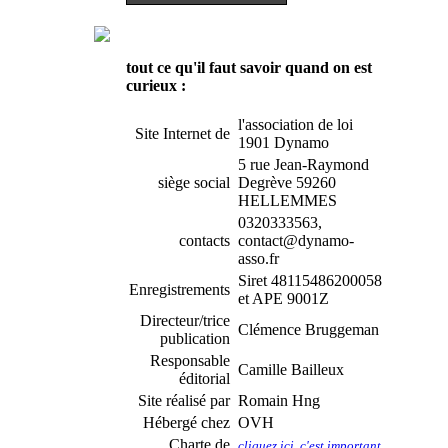
tout ce qu'il faut savoir quand on est
curieux :
l'association de loi
Site Internet de
1901 Dynamo
5 rue Jean-Raymond
siège social
Degrève 59260
HELLEMMES
0320333563,
contacts
contact@dynamo-
asso.fr
Siret 48115486200058
Enregistrements
et APE 9001Z
Directeur/trice
Clémence Bruggeman
publication
Responsable
Camille Bailleux
éditorial
Site réalisé par
Romain Hng
Hébergé chez
OVH
Charte de
cliquez ici, c'est important