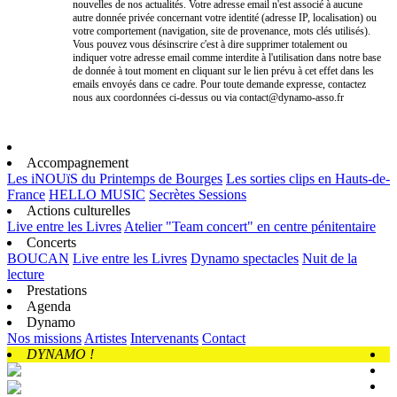
nouvelles de nos actualités. Votre adresse email n'est associé à aucune
autre donnée privée concernant votre identité (adresse IP, localisation) ou
votre comportement (navigation, site de provenance, mots clés utilisés).
Vous pouvez vous désinscrire c'est à dire supprimer totalement ou
indiquer votre adresse email comme interdite à l'utilisation dans notre base
de donnée à tout moment en cliquant sur le lien prévu à cet effet dans les
emails envoyés dans ce cadre. Pour toute demande expresse, contactez
nous aux coordonnées ci-dessus ou via contact@dynamo-asso.fr
Accompagnement
Les iNOUïS du Printemps de Bourges
Les sorties clips en Hauts-de-
France
HELLO MUSIC
Secrètes Sessions
Actions culturelles
Live entre les Livres
Atelier "Team concert" en centre pénitentaire
Concerts
BOUCAN
Live entre les Livres
Dynamo spectacles
Nuit de la
lecture
Prestations
Agenda
Dynamo
Nos missions
Artistes
Intervenants
Contact
DYNAMO !