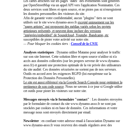
Les cartes affichées sur les pages "dates" des événements sont générées
par OpenStreetMap via un appel API vers l'application Nominatim. Ces
deux services sont libres et open source, et ne pistes pas ni n'enregistrent
les données personnelles des visiteurs du site.
Afin de garantir votre confidentialité, aucun "plugins" tiers ne sont
utilisés sur le site www.dynamo-asso.fr
excepté uniquement sur les
"pages artistes" qui proposent des médias variés selon les projets
artistiques présentés, et peuvent donc inclure des versions
"intégrées/embedded" de Soundcloud, Youtube, Bandcamp, etc
susceptibles de pister votre activité sur notre site.
— Pour bloquer les cookies tiers :
Conseil de la CNIL
Analyses statistiques
: Dynamo utilise Matamo pour analyser le traffic
sur son site Internet. Cette solution libre et open source n'utilise ni n'a
accès aux données collectées (sur les propres serveur de www.dynamo-
asso.fr) et garanti une protection optimale de la vie privée des utilisateurs
du site audité. Ces données sécurisées ne sortent pas de nos serveurs.
Outils en accord avec les exigences RGPD (loi européenne sur la
Protection des Données Personnelles).
Le site est aussi référencé via la Google Search Console pour optimiser la
pertinence de son code source
. Nous ne savons à ce jour si Google utilise
cet outils pour pister les visiteurs sur notre site.
Messages envoyés via le formulaire "contact"
: Les données envoyées
par le formulaire de contact du site www.dynamo-asso.fr ne sont pas
stockées par cookies ni en base de données. Ces informations et votre
message nous sont envoyés directement par email.
Newsletter
: en confiant votre adresse email à l'association Dynamo sur
www.dynamo-asso.fr vous recevrez des emails réguliers avec des