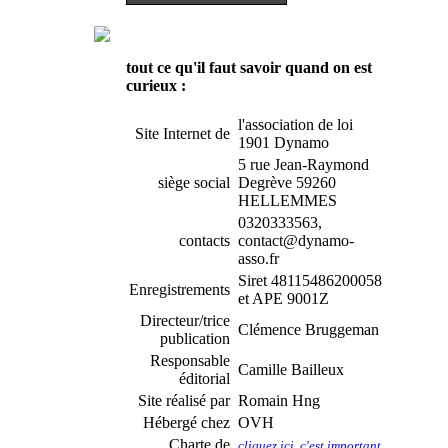
tout ce qu'il faut savoir quand on est
curieux :
l'association de loi
Site Internet de
1901 Dynamo
5 rue Jean-Raymond
siège social
Degrève 59260
HELLEMMES
0320333563,
contacts
contact@dynamo-
asso.fr
Siret 48115486200058
Enregistrements
et APE 9001Z
Directeur/trice
Clémence Bruggeman
publication
Responsable
Camille Bailleux
éditorial
Site réalisé par
Romain Hng
Hébergé chez
OVH
Charte de
cliquez ici, c'est important