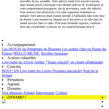
nouvelles de nos actualités. Votre adresse email n'est associé à aucune
autre donnée privée concernant votre identité (adresse IP, localisation) ou
votre comportement (navigation, site de provenance, mots clés utilisés).
Vous pouvez vous désinscrire c'est à dire supprimer totalement ou
indiquer votre adresse email comme interdite à l'utilisation dans notre base
de donnée à tout moment en cliquant sur le lien prévu à cet effet dans les
emails envoyés dans ce cadre. Pour toute demande expresse, contactez
nous aux coordonnées ci-dessus ou via contact@dynamo-asso.fr
Accompagnement
Les iNOUïS du Printemps de Bourges
Les sorties clips en Hauts-de-
France
HELLO MUSIC
Secrètes Sessions
Actions culturelles
Live entre les Livres
Atelier "Team concert" en centre pénitentaire
Concerts
BOUCAN
Live entre les Livres
Dynamo spectacles
Nuit de la
lecture
Prestations
Agenda
Dynamo
Nos missions
Artistes
Intervenants
Contact
DYNAMO !