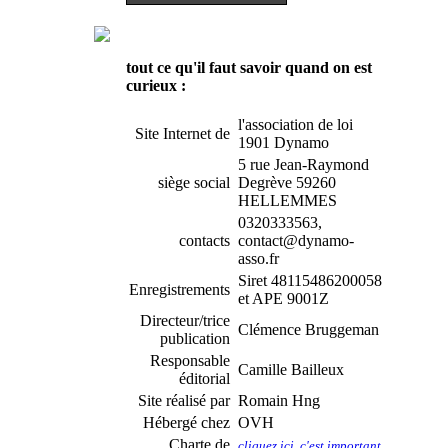
tout ce qu'il faut savoir quand on est
curieux :
l'association de loi
Site Internet de
1901 Dynamo
5 rue Jean-Raymond
siège social
Degrève 59260
HELLEMMES
0320333563,
contacts
contact@dynamo-
asso.fr
Siret 48115486200058
Enregistrements
et APE 9001Z
Directeur/trice
Clémence Bruggeman
publication
Responsable
Camille Bailleux
éditorial
Site réalisé par
Romain Hng
Hébergé chez
OVH
Charte de
cliquez ici, c'est important