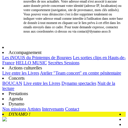
nouvelles de nos actualités. Votre adresse email n'est associé à aucune
autre donnée privée concernant votre identité (adresse IP, localisation) ou
votre comportement (navigation, site de provenance, mots clés utilisés).
Vous pouvez vous désinscrire c'est à dire supprimer totalement ou
indiquer votre adresse email comme interdite à l'utilisation dans notre base
de donnée à tout moment en cliquant sur le lien prévu à cet effet dans les
emails envoyés dans ce cadre. Pour toute demande expresse, contactez
nous aux coordonnées ci-dessus ou via contact@dynamo-asso.fr
Accompagnement
Les iNOUïS du Printemps de Bourges
Les sorties clips en Hauts-de-
France
HELLO MUSIC
Secrètes Sessions
Actions culturelles
Live entre les Livres
Atelier "Team concert" en centre pénitentaire
Concerts
BOUCAN
Live entre les Livres
Dynamo spectacles
Nuit de la
lecture
Prestations
Agenda
Dynamo
Nos missions
Artistes
Intervenants
Contact
DYNAMO !