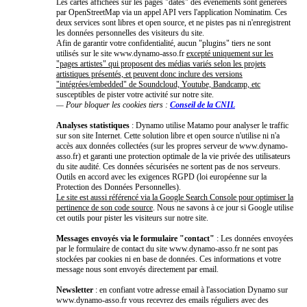
Les cartes affichées sur les pages "dates" des événements sont générées
par OpenStreetMap via un appel API vers l'application Nominatim. Ces
deux services sont libres et open source, et ne pistes pas ni n'enregistrent
les données personnelles des visiteurs du site.
Afin de garantir votre confidentialité, aucun "plugins" tiers ne sont
utilisés sur le site www.dynamo-asso.fr
excepté uniquement sur les
"pages artistes" qui proposent des médias variés selon les projets
artistiques présentés, et peuvent donc inclure des versions
"intégrées/embedded" de Soundcloud, Youtube, Bandcamp, etc
susceptibles de pister votre activité sur notre site.
— Pour bloquer les cookies tiers :
Conseil de la CNIL
Analyses statistiques
: Dynamo utilise Matamo pour analyser le traffic
sur son site Internet. Cette solution libre et open source n'utilise ni n'a
accès aux données collectées (sur les propres serveur de www.dynamo-
asso.fr) et garanti une protection optimale de la vie privée des utilisateurs
du site audité. Ces données sécurisées ne sortent pas de nos serveurs.
Outils en accord avec les exigences RGPD (loi européenne sur la
Protection des Données Personnelles).
Le site est aussi référencé via la Google Search Console pour optimiser la
pertinence de son code source
. Nous ne savons à ce jour si Google utilise
cet outils pour pister les visiteurs sur notre site.
Messages envoyés via le formulaire "contact"
: Les données envoyées
par le formulaire de contact du site www.dynamo-asso.fr ne sont pas
stockées par cookies ni en base de données. Ces informations et votre
message nous sont envoyés directement par email.
Newsletter
: en confiant votre adresse email à l'association Dynamo sur
www.dynamo-asso.fr vous recevrez des emails réguliers avec des