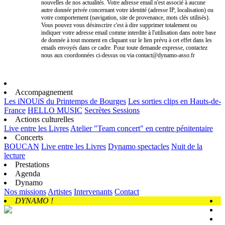
nouvelles de nos actualités. Votre adresse email n'est associé à aucune
autre donnée privée concernant votre identité (adresse IP, localisation) ou
votre comportement (navigation, site de provenance, mots clés utilisés).
Vous pouvez vous désinscrire c'est à dire supprimer totalement ou
indiquer votre adresse email comme interdite à l'utilisation dans notre base
de donnée à tout moment en cliquant sur le lien prévu à cet effet dans les
emails envoyés dans ce cadre. Pour toute demande expresse, contactez
nous aux coordonnées ci-dessus ou via contact@dynamo-asso.fr
Accompagnement
Les iNOUïS du Printemps de Bourges
Les sorties clips en Hauts-de-
France
HELLO MUSIC
Secrètes Sessions
Actions culturelles
Live entre les Livres
Atelier "Team concert" en centre pénitentaire
Concerts
BOUCAN
Live entre les Livres
Dynamo spectacles
Nuit de la
lecture
Prestations
Agenda
Dynamo
Nos missions
Artistes
Intervenants
Contact
DYNAMO !