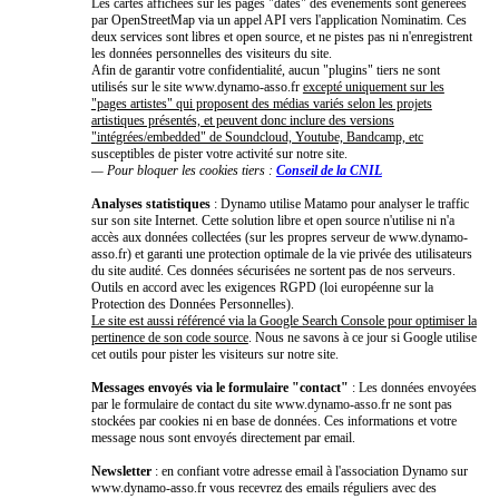
Les cartes affichées sur les pages "dates" des événements sont générées
par OpenStreetMap via un appel API vers l'application Nominatim. Ces
deux services sont libres et open source, et ne pistes pas ni n'enregistrent
les données personnelles des visiteurs du site.
Afin de garantir votre confidentialité, aucun "plugins" tiers ne sont
utilisés sur le site www.dynamo-asso.fr
excepté uniquement sur les
"pages artistes" qui proposent des médias variés selon les projets
artistiques présentés, et peuvent donc inclure des versions
"intégrées/embedded" de Soundcloud, Youtube, Bandcamp, etc
susceptibles de pister votre activité sur notre site.
— Pour bloquer les cookies tiers :
Conseil de la CNIL
Analyses statistiques
: Dynamo utilise Matamo pour analyser le traffic
sur son site Internet. Cette solution libre et open source n'utilise ni n'a
accès aux données collectées (sur les propres serveur de www.dynamo-
asso.fr) et garanti une protection optimale de la vie privée des utilisateurs
du site audité. Ces données sécurisées ne sortent pas de nos serveurs.
Outils en accord avec les exigences RGPD (loi européenne sur la
Protection des Données Personnelles).
Le site est aussi référencé via la Google Search Console pour optimiser la
pertinence de son code source
. Nous ne savons à ce jour si Google utilise
cet outils pour pister les visiteurs sur notre site.
Messages envoyés via le formulaire "contact"
: Les données envoyées
par le formulaire de contact du site www.dynamo-asso.fr ne sont pas
stockées par cookies ni en base de données. Ces informations et votre
message nous sont envoyés directement par email.
Newsletter
: en confiant votre adresse email à l'association Dynamo sur
www.dynamo-asso.fr vous recevrez des emails réguliers avec des