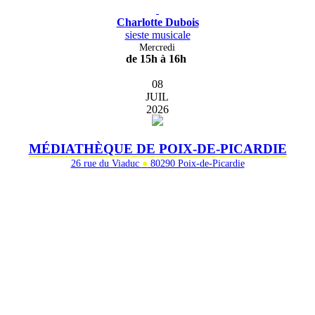
Charlotte Dubois
sieste musicale
Mercredi
de 15h à 16h
08
JUIL
2026
MÉDIATHÈQUE DE POIX-DE-PICARDIE
26 rue du Viaduc
●
80290 Poix-de-Picardie