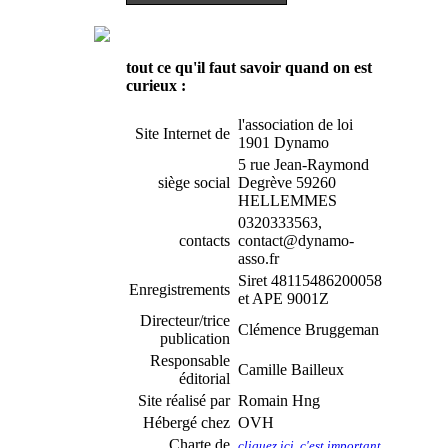
tout ce qu'il faut savoir quand on est
curieux :
l'association de loi
Site Internet de
1901 Dynamo
5 rue Jean-Raymond
siège social
Degrève 59260
HELLEMMES
0320333563,
contacts
contact@dynamo-
asso.fr
Siret 48115486200058
Enregistrements
et APE 9001Z
Directeur/trice
Clémence Bruggeman
publication
Responsable
Camille Bailleux
éditorial
Site réalisé par
Romain Hng
Hébergé chez
OVH
Charte de
cliquez ici, c'est important