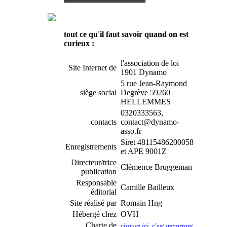
tout ce qu'il faut savoir quand on est
curieux :
l'association de loi
Site Internet de
1901 Dynamo
5 rue Jean-Raymond
siège social
Degrève 59260
HELLEMMES
0320333563,
contacts
contact@dynamo-
asso.fr
Siret 48115486200058
Enregistrements
et APE 9001Z
Directeur/trice
Clémence Bruggeman
publication
Responsable
Camille Bailleux
éditorial
Site réalisé par
Romain Hng
Hébergé chez
OVH
Charte de
cliquez ici, c'est important