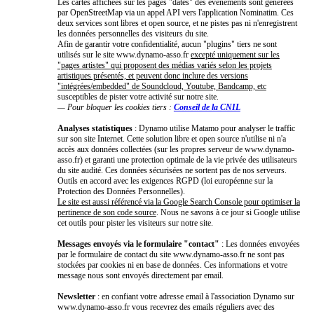
Les cartes affichées sur les pages "dates" des événements sont générées
par OpenStreetMap via un appel API vers l'application Nominatim. Ces
deux services sont libres et open source, et ne pistes pas ni n'enregistrent
les données personnelles des visiteurs du site.
Afin de garantir votre confidentialité, aucun "plugins" tiers ne sont
utilisés sur le site www.dynamo-asso.fr
excepté uniquement sur les
"pages artistes" qui proposent des médias variés selon les projets
artistiques présentés, et peuvent donc inclure des versions
"intégrées/embedded" de Soundcloud, Youtube, Bandcamp, etc
susceptibles de pister votre activité sur notre site.
— Pour bloquer les cookies tiers :
Conseil de la CNIL
Analyses statistiques
: Dynamo utilise Matamo pour analyser le traffic
sur son site Internet. Cette solution libre et open source n'utilise ni n'a
accès aux données collectées (sur les propres serveur de www.dynamo-
asso.fr) et garanti une protection optimale de la vie privée des utilisateurs
du site audité. Ces données sécurisées ne sortent pas de nos serveurs.
Outils en accord avec les exigences RGPD (loi européenne sur la
Protection des Données Personnelles).
Le site est aussi référencé via la Google Search Console pour optimiser la
pertinence de son code source
. Nous ne savons à ce jour si Google utilise
cet outils pour pister les visiteurs sur notre site.
Messages envoyés via le formulaire "contact"
: Les données envoyées
par le formulaire de contact du site www.dynamo-asso.fr ne sont pas
stockées par cookies ni en base de données. Ces informations et votre
message nous sont envoyés directement par email.
Newsletter
: en confiant votre adresse email à l'association Dynamo sur
www.dynamo-asso.fr vous recevrez des emails réguliers avec des