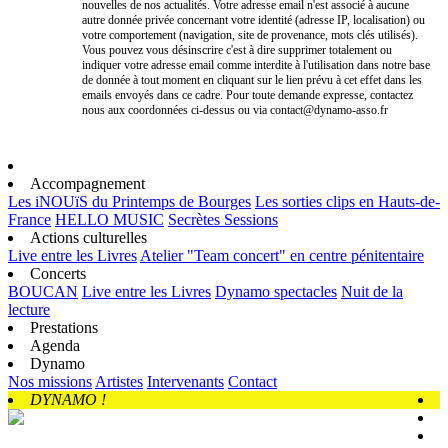
nouvelles de nos actualités. Votre adresse email n'est associé à aucune
autre donnée privée concernant votre identité (adresse IP, localisation) ou
votre comportement (navigation, site de provenance, mots clés utilisés).
Vous pouvez vous désinscrire c'est à dire supprimer totalement ou
indiquer votre adresse email comme interdite à l'utilisation dans notre base
de donnée à tout moment en cliquant sur le lien prévu à cet effet dans les
emails envoyés dans ce cadre. Pour toute demande expresse, contactez
nous aux coordonnées ci-dessus ou via contact@dynamo-asso.fr
Accompagnement
Les iNOUïS du Printemps de Bourges
Les sorties clips en Hauts-de-
France
HELLO MUSIC
Secrètes Sessions
Actions culturelles
Live entre les Livres
Atelier "Team concert" en centre pénitentaire
Concerts
BOUCAN
Live entre les Livres
Dynamo spectacles
Nuit de la
lecture
Prestations
Agenda
Dynamo
Nos missions
Artistes
Intervenants
Contact
DYNAMO !