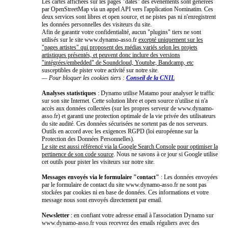
Les cartes affichées sur les pages "dates" des événements sont générées
par OpenStreetMap via un appel API vers l'application Nominatim. Ces
deux services sont libres et open source, et ne pistes pas ni n'enregistrent
les données personnelles des visiteurs du site.
Afin de garantir votre confidentialité, aucun "plugins" tiers ne sont
utilisés sur le site www.dynamo-asso.fr
excepté uniquement sur les
"pages artistes" qui proposent des médias variés selon les projets
artistiques présentés, et peuvent donc inclure des versions
"intégrées/embedded" de Soundcloud, Youtube, Bandcamp, etc
susceptibles de pister votre activité sur notre site.
— Pour bloquer les cookies tiers :
Conseil de la CNIL
Analyses statistiques
: Dynamo utilise Matamo pour analyser le traffic
sur son site Internet. Cette solution libre et open source n'utilise ni n'a
accès aux données collectées (sur les propres serveur de www.dynamo-
asso.fr) et garanti une protection optimale de la vie privée des utilisateurs
du site audité. Ces données sécurisées ne sortent pas de nos serveurs.
Outils en accord avec les exigences RGPD (loi européenne sur la
Protection des Données Personnelles).
Le site est aussi référencé via la Google Search Console pour optimiser la
pertinence de son code source
. Nous ne savons à ce jour si Google utilise
cet outils pour pister les visiteurs sur notre site.
Messages envoyés via le formulaire "contact"
: Les données envoyées
par le formulaire de contact du site www.dynamo-asso.fr ne sont pas
stockées par cookies ni en base de données. Ces informations et votre
message nous sont envoyés directement par email.
Newsletter
: en confiant votre adresse email à l'association Dynamo sur
www.dynamo-asso.fr vous recevrez des emails réguliers avec des