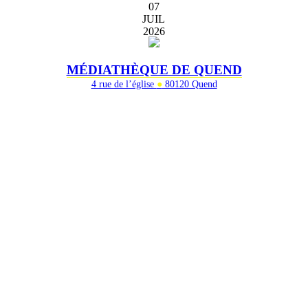
07
JUIL
2026
MÉDIATHÈQUE DE QUEND
4 rue de l’église
●
80120 Quend