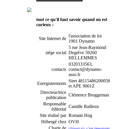
tout ce qu'il faut savoir quand on est
curieux :
l'association de loi
Site Internet de
1901 Dynamo
5 rue Jean-Raymond
siège social
Degrève 59260
HELLEMMES
0320333563,
contacts
contact@dynamo-
asso.fr
Siret 48115486200058
Enregistrements
et APE 9001Z
Directeur/trice
Clémence Bruggeman
publication
Responsable
Camille Bailleux
éditorial
Site réalisé par
Romain Hng
Hébergé chez
OVH
Charte de
cliquez ici, c'est important