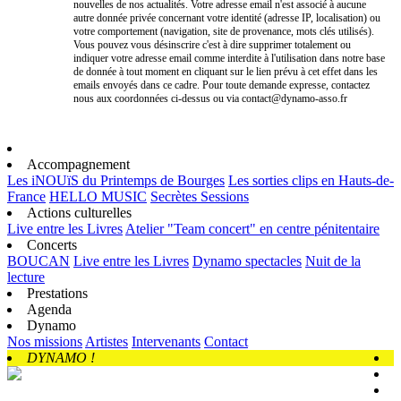
nouvelles de nos actualités. Votre adresse email n'est associé à aucune
autre donnée privée concernant votre identité (adresse IP, localisation) ou
votre comportement (navigation, site de provenance, mots clés utilisés).
Vous pouvez vous désinscrire c'est à dire supprimer totalement ou
indiquer votre adresse email comme interdite à l'utilisation dans notre base
de donnée à tout moment en cliquant sur le lien prévu à cet effet dans les
emails envoyés dans ce cadre. Pour toute demande expresse, contactez
nous aux coordonnées ci-dessus ou via contact@dynamo-asso.fr
Accompagnement
Les iNOUïS du Printemps de Bourges
Les sorties clips en Hauts-de-
France
HELLO MUSIC
Secrètes Sessions
Actions culturelles
Live entre les Livres
Atelier "Team concert" en centre pénitentaire
Concerts
BOUCAN
Live entre les Livres
Dynamo spectacles
Nuit de la
lecture
Prestations
Agenda
Dynamo
Nos missions
Artistes
Intervenants
Contact
DYNAMO !