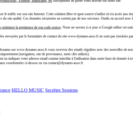
e Soundcloud, Youtube, Bandcamp, etc
susceptibles de pister votre activité sur notre site.
 le traffic sur son site Internet. Cette solution libre et open source n'utilise ni n'a accès aux
teurs du site audité. Ces données sécurisées ne sortent pas de nos serveurs. Outils en accord av
r optimiser la pertinence de son code source
. Nous ne savons à ce jour si Google utilise cet outil
ées envoyées par le formulaire de contact du site www.dynamo-asso.fr ne sont pas stockées pa
n Dynamo sur www.dynamo-asso.fr vous recevrez des emails réguliers avec des nouvelles de nos a
comportement (navigation, site de provenance, mots clés utilisés).
t ou indiquer votre adresse email comme interdite à l'utilisation dans notre base de donnée à to
s aux coordonnées ci-dessus ou via contact@dynamo-asso.fr
France
HELLO MUSIC
Secrètes Sessions
e