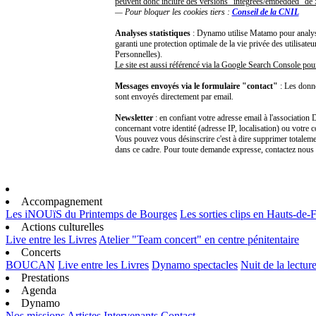
peuvent donc inclure des versions "intégrées/embedded" d
— Pour bloquer les cookies tiers :
Conseil de la CNIL
Analyses statistiques
: Dynamo utilise Matamo pour analyser
garanti une protection optimale de la vie privée des utilisa
Personnelles).
Le site est aussi référencé via la Google Search Console pou
Messages envoyés via le formulaire "contact"
: Les donn
sont envoyés directement par email.
Newsletter
: en confiant votre adresse email à l'associatio
concernant votre identité (adresse IP, localisation) ou votre 
Vous pouvez vous désinscrire c'est à dire supprimer totalemen
dans ce cadre. Pour toute demande expresse, contactez nou
Accompagnement
Les iNOUïS du Printemps de Bourges
Les sorties clips en Hauts-de-
Actions culturelles
Live entre les Livres
Atelier "Team concert" en centre pénitentaire
Concerts
BOUCAN
Live entre les Livres
Dynamo spectacles
Nuit de la lectur
Prestations
Agenda
Dynamo
Nos missions
Artistes
Intervenants
Contact