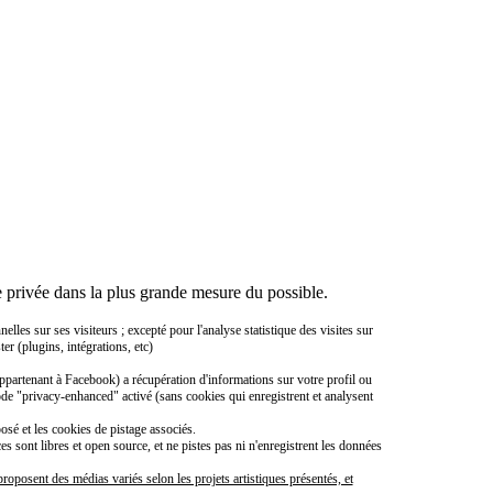
 privée dans la plus grande mesure du possible.
es sur ses visiteurs ; excepté pour l'analyse statistique des visites sur
er (plugins, intégrations, etc)
ppartenant à Facebook) a récupération d'informations sur votre profil ou
ode "privacy-enhanced" activé (sans cookies qui enregistrent et analysent
sé et les cookies de pistage associés.
sont libres et open source, et ne pistes pas ni n'enregistrent les données
roposent des médias variés selon les projets artistiques présentés, et