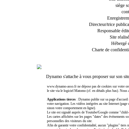
siège s
cont
Enregistrem
Directeur/trice public
Responsable édito
Site réalis
Hébergé 
Charte de confidentia
Dynamo s'attache à vous proposer sur son sit
www.dynamo-asso.fr ne dépose pas de cookies sur votre ordinat
le site via le logiciel Matomo (cf. en détails plus bas). Nous
Applications tierces
: Dynamo publie sur sa page d'accueil 
votre navigation. Les vidéos intégrées au site Internet (page
sinon votre comportement en ligne).
Le site est signalé auprès de Youtube/Google comme "child-di
Les cartes affichées sur les pages "dates" des événements so
personnelles des visiteurs du site.
Afin de garantir votre confidentialité, aucun "plugins" tiers