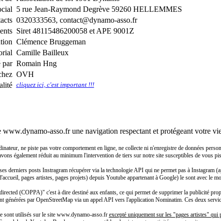
ocial
5 rue Jean-Raymond Degrève 59260 HELLEMMES
acts
0320333563, contact@dynamo-asso.fr
ents
Siret 48115486200058 et APE 9001Z
ation
Clémence Bruggeman
rial
Camille Bailleux
é par
Romain Hng
chez
OVH
lité
cliquez ici, c'est important !!!
e www.dynamo-asso.fr une navigation respectant et protégeant votre vie
eur, ne piste pas votre comportement en ligne, ne collecte ni n'enregistre de données personnell
 avons également réduit au minimum l'intervention de tiers sur notre site susceptibles de vous pist
ses derniers posts Instragram récupérer via la technologie API qui ne permet pas à Instagram (a
 d'accueil, pages artistes, pages projets) depuis Youtube appartenant à Google) le sont avec le m
rected (COPPA)" c'est à dire destiné aux enfants, ce qui permet de supprimer la publicité propo
nt générées par OpenStreetMap via un appel API vers l'application Nominatim. Ces deux services 
 ne sont utilisés sur le site www.dynamo-asso.fr
excepté uniquement sur les "pages artistes" qui p