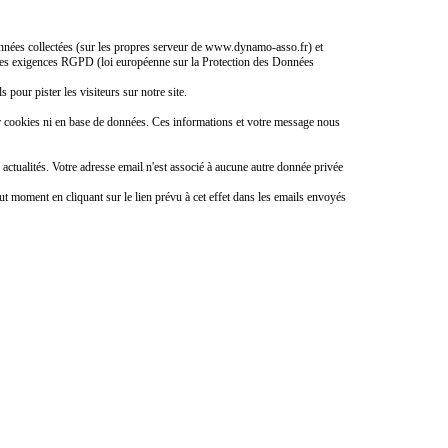
 données collectées (sur les propres serveur de www.dynamo-asso.fr) et
ec les exigences RGPD (loi européenne sur la Protection des Données
s pour pister les visiteurs sur notre site.
r cookies ni en base de données. Ces informations et votre message nous
ctualités. Votre adresse email n'est associé à aucune autre donnée privée
ut moment en cliquant sur le lien prévu à cet effet dans les emails envoyés